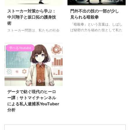
2023/12/17
2023/12/14
れが必要なかった環境で生活して
文化となりました。 しかし、宝
いたためです。また、直立二足歩
くじの高額当選がもたらすのは必
ストーカー対策から学ぶ：
門外不出の技の一部が少し
行に適応する過程で、膝や背骨に
ずしも幸せだけではありません。
中川翔子と坂口拓の護身技
見られる暗殺拳
負担がかかるようになりました​
高額当選者の人生は、その後どう
術
「暗殺拳」という言葉は、しばし
(Science-Based Medicine)​。 遺
変わるのでしょうか？堅実な使い
ば秘密の力を秘めた技として私た
ストーカー問題は、私たちの社会
伝的制約: 進化は完璧なプロセス
道を選ぶ人もいれば、突然の富に
ちの心を捉えますわね。この神秘
で目を逸らすことのできない現実
ではありません。遺伝的変異は ...
翻弄される人もいます。投資や貯
的な技術は、一瞬のうちに敵を打
です。この言葉は、特定の個人に
金に回す人がいる一方で、 ...
ち倒すために設計されており、そ
対して、しつこく追いかけたり、
学べるYoutube
の存在は、まるで夜空を横切る一
監視したりする行為のことを指
筋の流星のように、瞬く間に輝き
し、日本では、これらの行動は法
を放ちながらもすぐに消え去るも
的に厳しく取り締まられていま
のですわ。詳細な情報が限られて
す。このような行為は、しばしば
いるため、多くの方々は「暗殺
一方的な愛情や失恋からくる怨恨
2023/12/10
拳」を、漫画やアニメの中でのみ
など、深い感情的な動機に根ざし
知ることになるのですわ。 たと
ています。 ストーカー行為の多
データで紡ぐ現代のヒーロ
えば、『ストリートファイター』
様な表れ方 ストーカー行為は多
ー譚：サトマイチャンネル
では、主人公リュウが「暗殺拳」
岐にわたります。これには、対象
による私人逮捕系YouTuber
の流派に属しており、彼の壮絶な
者を執拗に追跡する、待ち伏せを
分析
戦いは多くのファンを魅了してい
行う、彼らの住む場所や働く場所
市民の正義を問う - 私人逮捕の是
ますわ。一方で、『北斗の拳』で
を監視するといった行動が含まれ
非と現代のヒーロー願望 イント
は ...
ます。さらに、繰り返し連絡を取
ロダクション: 私人逮捕のしくみ
ろう ...