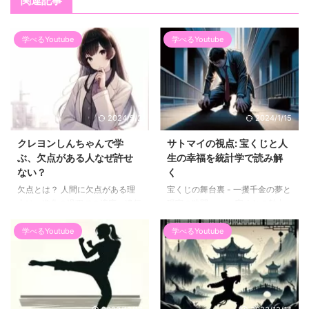
関連記事
学べるYoutube
学べるYoutube
2024/5/2
2024/1/15
クレヨンしんちゃんで学
サトマイの視点: 宝くじと人
ぶ、欠点がある人なぜ許せ
生の幸福を統計学で読み解
ない？
く
欠点とは？ 人間に欠点がある理
宝くじの舞台裏 - 一攫千金の夢と
由は、進化の過程での適応、遺伝
現実の狭間・・・ 宝くじの魅力
的な制約、そして文化や社会的な
は、誰もが知るところの「一攫千
影響によるものが挙げられます。
金」の夢にあります。しかし、そ
学べるYoutube
学べるYoutube
進化的適応: 人間の体や行動の多
の歴史を辿ると、宝くじの物語は
くは、過去の環境に最適化された
古代ローマから始まり、日本では
結果として進化しました。例え
昭和20年の「政府第1回宝籤」で
ば、私たちの体が特定の栄養素を
その幕を開けます。時間を経て、
自ら生成できなくなったのは、そ
宝くじは多様化し、現代に息づく