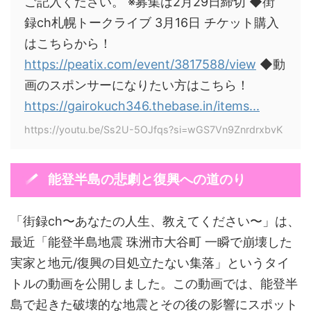
ご記入ください。 ※募集は2月29日締切 ◆街
録ch札幌トークライブ 3月16日 チケット購入
はこちらから！
https://peatix.com/event/3817588/view
◆動
画のスポンサーになりたい方はこちら！
https://gairokuch346.thebase.in/items...
https://youtu.be/Ss2U-5OJfqs?si=wGS7Vn9ZnrdrxbvK
能登半島の悲劇と復興への道のり
「街録ch〜あなたの人生、教えてください〜」は、
最近「能登半島地震 珠洲市大谷町 一瞬で崩壊した
実家と地元/復興の目処立たない集落」というタイ
トルの動画を公開しました。この動画では、能登半
島で起きた破壊的な地震とその後の影響にスポット