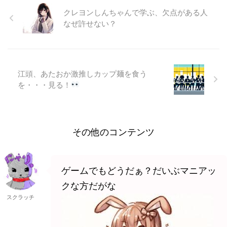
フ島をはじめとする8つの主要な
クレヨンしんちゃんで学ぶ、欠点がある人
島々と、100以上の小さな島々が
連なっています。それぞれの島
なぜ許せない？
が、息をのむような自然の美し
さ、心地よい温暖な気候、豊かな
海の恵み、そして、目を見張るよ
うな活火山の風景を提供していま
す。まさに、訪れる人々を魅了す
江頭、あたおか激推しカップ麺を食う
る ...
を・・・見る！
その他のコンテンツ
ゲームでもどうだぁ？だいぶマニアッ
クな方だがな
スクラッチ