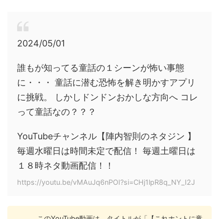
2024/05/01
誰もが知ってる童話の１シーンが怖い事態
に・・・ 童話に潜む恐怖を解き明かすアプリ
に挑戦。 しかしドンドンおかしな方向へ コレ
って童話なの？？？
YouTubeチャンネル【陣内智則のネタジン 】
毎週水曜日は時間未定で配信！ 毎週土曜日は
１８時ネタ動画配信！！
https://youtu.be/vMAuJq6nPOI?si=CHj1lpR8q_NY_I2J
このYouTube動画は、タイトルが「【これホントに童