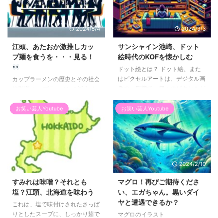
2024/5/4
2024/3/3
江頭、あたおか激推しカッ
サンシャイン池崎、ドット
プ麺を食うを・・・見る！
絵時代のKOFを懐かしむ
ドット絵とは？ ドット絵、また
はピクセルアートは、デジタル画
カップラーメンの歴史とその社会
像の一形態で、個々のピクセルが
的影響 カップラーメンの誕生 カ
明確に視認可能な程度に低解像度
ップラーメンは、日清食品の創業
で作成されたビットマップ画像で
者である安藤百福氏によって
お笑い芸人Youtube
お笑い芸人Youtube
す。このアートスタイルは、色付
1966年に考案されました。安藤
きのピクセルを様々なパターンで
氏は、欧米への視察旅行から帰国
配置することにより、画像やアニ
後、飛行機で提供されたマカデミ
メーションを作り出します。ドッ
アナッツのプラスチック容器を見
ト絵の独特な特徴は、その構成要
て、その容器を利用したインスタ
2024/3/2
2024/2/10
素であるピクセルが、画面上で矩
ントラーメンのアイデアを思いつ
形のグリッドに沿って均等に配置
きました。この発想がカップラー
すみれは味噌？それとも
マグロ！再びご期待くださ
され、各ピクセルが単一の色を持
メンとして具現化されたのです。
塩？江頭、北海道を味わう
い、エガちゃん。黒いダイ
つことです。この方法により、シ
商品化の過程 カップラーメンの
ヤと遭遇できるか？
これは、塩で味付けされたさっぱ
ンプルながらも鮮明なビジュアル
開発初期には、どのようにして麺
りとしたスープに、しっかり茹で
マグロのイラスト
が生まれ、特定の芸術的効果やス
をカップに固定するかが大きな課