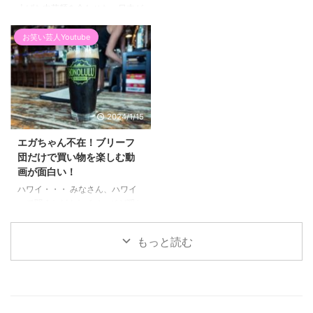
上げた中華麺を合わせた、日本が
タイルを実現します。 ドット絵
題でした。この問題は、「逆転の
誇るラーメンの一種です。このラ
...
発想」として、麺をカップの底 ...
ーメンのスープは、豚骨ラーメン
お笑い芸人Youtube
のように濃厚に煮込まれることは
なく、その透き通った見た目が魅
力の一つとなっています。 トッ
ピングには、メンマやネギ、そし
て炒めたり煮たりした野菜や練り
2024/1/15
物（例えば鳴門巻きや蒲鉾）が加
えられ、彩りも鮮やかです。海鮮
エガちゃん不在！ブリーフ
を加えたバージョンなど、様々な
団だけで買い物を楽しむ動
バリエーションが楽しめるのも特
画が面白い！
徴の一つです。 塩ラーメンの起
ハワイ・・・ みなさん、ハワイ
源に目を向けると、そのルーツは
って聞くとどんなイメージが浮か
函館ラーメンにあると言われてい
ぶでしょうか？アメリカ合衆国の
...
一部として、太平洋の青い海に浮
もっと読む
かぶハワイ諸島、その魅力につい
てお話ししましょう。ハワイ州の
首都は、活気あふれるオアフ島の
ホノルル市です。このハワイ諸島
には、ハワイ島やマウイ島、オア