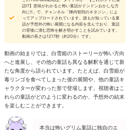
話!?】意味がわかると怖い童話がドンドンおかしな方
向に!!」で、チャンネル「陣内智則のネタジン」によ
ってアップロードされています。誰もが知っている童
話が予想外の怖い展開になる内容を含んでおり、童話
の背後に潜む恐怖を解き明かすことを試みています。
動画の長さは1217秒（約20分）です。
動画の始まりでは、白雪姫のストーリーが怖い方向
へと進展し、その他の童話も異なる解釈を通じて新
たな角度から語られています。たとえば、白雪姫が
毒リンゴを食べてしまった後の展開や、他の童話キ
ャラクターが変わった形で登場します。視聴者はこ
れらの童話がどのように変わるのか、予想外の結末
を楽しむことができます。
本当は怖いグリム童話に独自のエ