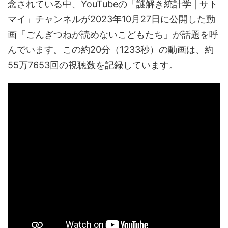
念されている中、YouTubeの「謎解き統計学 | サト
マイ」チャンネルが2023年10月27日に公開した動
画「ごんぎつねが読めないこどもたち」が話題を呼
んでいます。この約20分（1233秒）の動画は、約
55万7653回の視聴数を記録しています。