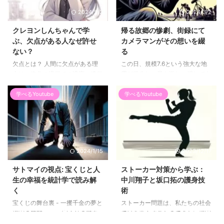
2024/5/2
2024/3/2
クレヨンしんちゃんで学
帰る故郷の惨劇、街録にて
ぶ、欠点がある人なぜ許せ
カメラマンがその想いを綴
ない？
る
欠点とは？ 人間に欠点がある理
この日、規模7.6という強大な地
由は、進化の過程での適応、遺伝
震が発生し、最も激しい揺れであ
的な制約、そして文化や社会的な
る震度7を記録しました。震源地
影響によるものが挙げられます。
は、北緯37.4950度、東経
学べるYoutube
学べるYoutube
進化的適応: 人間の体や行動の多
137.2700度の地点で、地下16km
くは、過去の環境に最適化された
の深さにありました。気象庁によ
結果として進化しました。例え
ると、この地震は活断層が原因
ば、私たちの体が特定の栄養素を
で、特に能登地方が中心であるこ
自ら生成できなくなったのは、そ
とが示されています。 能登半島
2024/1/15
2023/12/17
れが必要なかった環境で生活して
から佐渡島にかけての活断層は、
いたためです。また、直立二足歩
過去数年間、地震活動の増加を示
サトマイの視点: 宝くじと人
ストーカー対策から学ぶ：
行に適応する過程で、膝や背骨に
しており、特に2020年12月以降
生の幸福を統計学で読み解
中川翔子と坂口拓の護身技
負担がかかるようになりました​
は顕著に活動が活発化し、地震の
く
術
(Science-Based Medicine)​。 遺
頻度が以前の約400倍にまで増加
宝くじの舞台裏 - 一攫千金の夢と
ストーカー問題は、私たちの社会
伝的制約: 進化は完璧なプロセス
していました。そして、2024年
現実の狭間・・・ 宝くじの魅力
で目を逸らすことのできない現実
ではありません。遺伝的変異は ...
の元旦には、まず16時06分に前
は、誰もが知るところの「一攫千
です。この言葉は、特定の個人に
震として規 ...