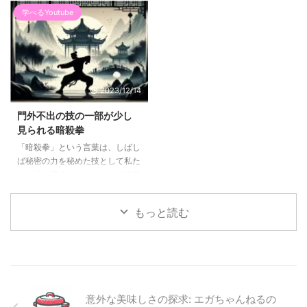
金」の夢にあります。しかし、そ
対して、しつこく追いかけたり、
学べるYoutube
の歴史を辿ると、宝くじの物語は
監視したりする行為のことを指
古代ローマから始まり、日本では
し、日本では、これらの行動は法
昭和20年の「政府第1回宝籤」で
的に厳しく取り締まられていま
その幕を開けます。時間を経て、
す。このような行為は、しばしば
宝くじは多様化し、現代に息づく
一方的な愛情や失恋からくる怨恨
2023/12/14
文化となりました。 しかし、宝
など、深い感情的な動機に根ざし
くじの高額当選がもたらすのは必
ています。 ストーカー行為の多
門外不出の技の一部が少し
ずしも幸せだけではありません。
様な表れ方 ストーカー行為は多
見られる暗殺拳
高額当選者の人生は、その後どう
岐にわたります。これには、対象
「暗殺拳」という言葉は、しばし
変わるのでしょうか？堅実な使い
者を執拗に追跡する、待ち伏せを
ば秘密の力を秘めた技として私た
道を選ぶ人もいれば、突然の富に
行う、彼らの住む場所や働く場所
ちの心を捉えますわね。この神秘
翻弄される人もいます。投資や貯
を監視するといった行動が含まれ
的な技術は、一瞬のうちに敵を打
金に回す人がいる一方で、 ...
ます。さらに、繰り返し連絡を取
ち倒すために設計されており、そ
ろう ...
もっと読む
の存在は、まるで夜空を横切る一
筋の流星のように、瞬く間に輝き
を放ちながらもすぐに消え去るも
のですわ。詳細な情報が限られて
いるため、多くの方々は「暗殺
拳」を、漫画やアニメの中でのみ
知ることになるのですわ。 たと
意外な美味しさの探求: エガちゃんねるの