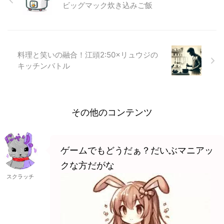
えば、『ストリートファイター』
ビッグマック炊き込みご飯
では、主人公リュウが「暗殺拳」
の流派に属しており、彼の壮絶な
戦いは多くのファンを魅了してい
ますわ。一方で、『北斗の拳』で
は ...
料理と笑いの融合！江頭2:50×リュウジの
キッチンバトル
その他のコンテンツ
ゲームでもどうだぁ？だいぶマニアッ
クな方だがな
スクラッチ